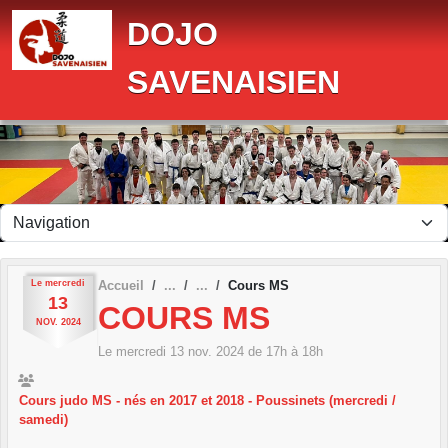
Panneau de gestion des cookies
DOJO
SAVENAISIEN
Le
mercredi
Accueil
Cours MS
13
COURS MS
NOV.
2024
Le
mercredi
13
nov.
2024
de 17h à 18h
Cours judo MS - nés en 2017 et 2018 - Poussinets (mercredi /
samedi)