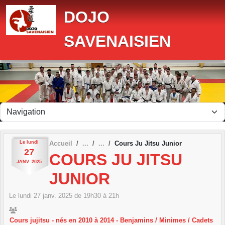
Panneau de gestion des cookies
DOJO
SAVENAISIEN
Le
lundi
Accueil
Cours Ju Jitsu Junior
27
COURS JU JITSU
JANV.
2025
JUNIOR
Le
lundi
27
janv.
2025
de 19h30 à 21h
Cours jujitsu - nés en 2010 à 2014 - Benjamins / Minimes / Cadets