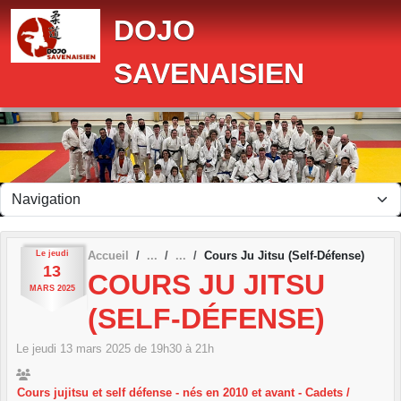
Panneau de gestion des cookies
DOJO
SAVENAISIEN
Le
jeudi
Accueil
Cours Ju Jitsu (Self-Défense)
13
COURS JU JITSU
MARS
2025
(SELF-DÉFENSE)
Le
jeudi
13
mars
2025
de 19h30 à 21h
Cours jujitsu et self défense - nés en 2010 et avant - Cadets /