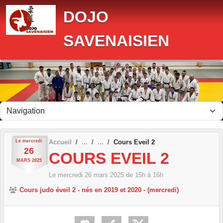
Panneau de gestion des cookies
DOJO
SAVENAISIEN
Le
mercredi
Accueil
Cours Eveil 2
26
COURS EVEIL 2
MARS
2025
Le
mercredi
26
mars
2025
de 15h à 16h
Cours judo éveil 2 - nés en 2019 et 2020 - (mercredi)