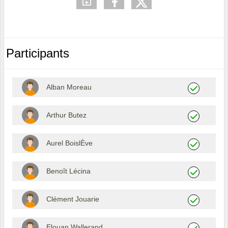
Participants
Alban Moreau
Arthur Butez
Aurel BoislÈve
Benoît Lécina
Clément Jouarie
Elouan Wallerand