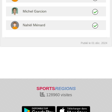
Michel Garcion
Nahël Ménard
Publié le
01 déc. 2024
SPORTS
REGIONS
128960
visites