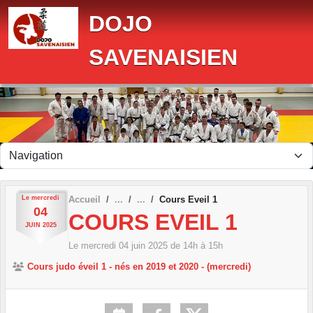
Panneau de gestion des cookies
DOJO
SAVENAISIEN
Le
mercredi
Accueil
Cours Eveil 1
04
COURS EVEIL 1
JUIN
2025
Le
mercredi
04
juin
2025
de 14h à 15h
Cours judo éveil 1 - nés en 2019 et 2020 - (mercredi)