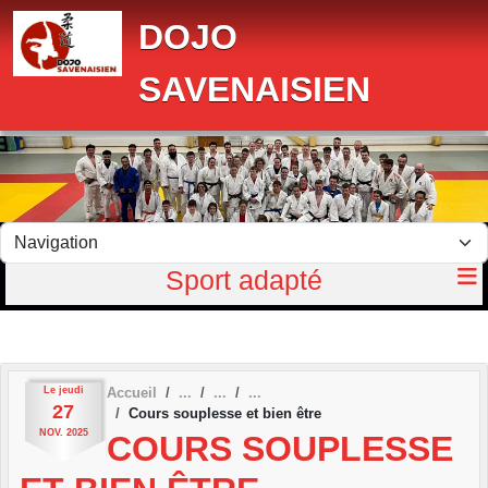
Panneau de gestion des cookies
DOJO
SAVENAISIEN
Sport adapté
Le
jeudi
Accueil
27
Cours souplesse et bien être
NOV.
2025
COURS SOUPLESSE