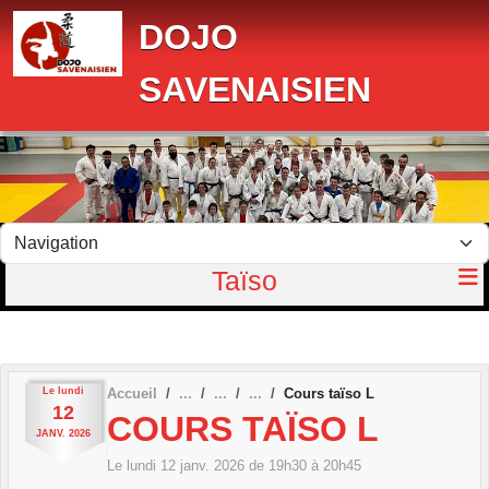
Panneau de gestion des cookies
DOJO
SAVENAISIEN
Taïso
Le
lundi
Accueil
Cours taïso L
12
COURS TAÏSO L
JANV.
2026
Le
lundi
12
janv.
2026
de 19h30 à 20h45