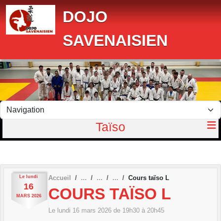
Panneau de gestion des cookies
DOJO
SAVENAISIEN
Taïso
Le
lundi
Accueil
Cours taïso L
16
COURS TAÏSO L
MARS
2026
Le
lundi
16
mars
2026
de 19h30 à 20h45