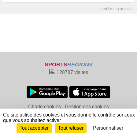
Publié le
02 juin 2026
SPORTS
REGIONS
128787
visites
Charte cookies
Gestion des cookies
Informations légales
Signaler un contenu inapproprié
Ce site utilise des cookies et vous donne le contrôle sur ceux
que vous souhaitez activer
Tout accepter
Tout refuser
Personnaliser
Envie de participer ?
Connexion