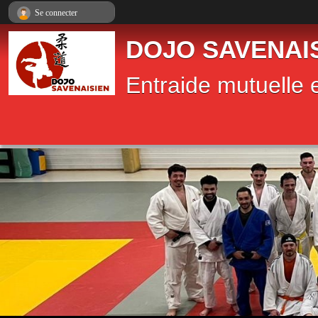
Panneau de gestion des cookies
Se connecter
DOJO SAVENAI
Entraide mutuelle e