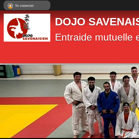
Panneau de gestion des cookies
Se connecter
DOJO SAVENAI
Entraide mutuelle e