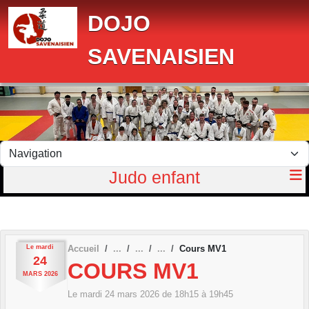
Panneau de gestion des cookies
DOJO
SAVENAISIEN
Judo enfant
Le
mardi
Accueil
Cours MV1
24
COURS MV1
MARS
2026
Le
mardi
24
mars
2026
de 18h15 à 19h45