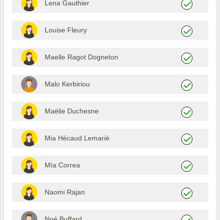
Lena Gauthier
Louise Fleury
Maelle Ragot Dogneton
Malo Kerbiriou
Maëlie Duchesne
Mia Hécaud Lemarié
Mïa Correa
Naomi Rajan
Noé Buffard