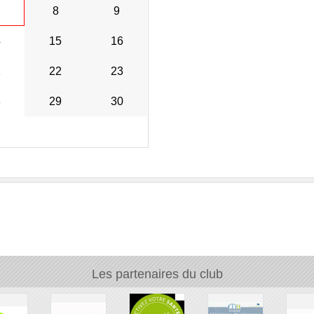
8
9
4
15
16
1
22
23
8
29
30
Les partenaires du club