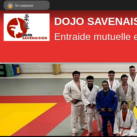
Panneau de gestion des cookies
Se connecter
DOJO SAVENAI
Entraide mutuelle e