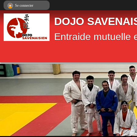
Panneau de gestion des cookies
Se connecter
DOJO SAVENAI
Entraide mutuelle e