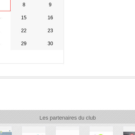
8
9
4
15
16
1
22
23
8
29
30
Les partenaires du club