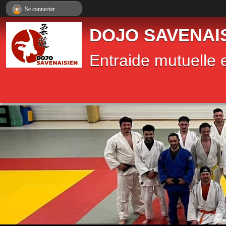
Panneau de gestion des cookies
Se connecter
DOJO SAVENAI
Entraide mutuelle e