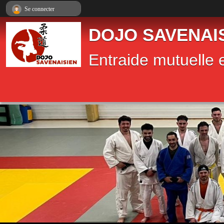
Panneau de gestion des cookies
Se connecter
DOJO SAVENAI
Entraide mutuelle e