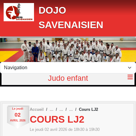
Panneau de gestion des cookies
DOJO
SAVENAISIEN
Judo enfant
Le
jeudi
Accueil
Cours LJ2
02
COURS LJ2
AVRIL
2026
Le
jeudi
02
avril
2026
de 18h30 à 19h30