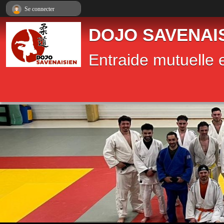
Panneau de gestion des cookies
Se connecter
DOJO SAVENAI
Entraide mutuelle e