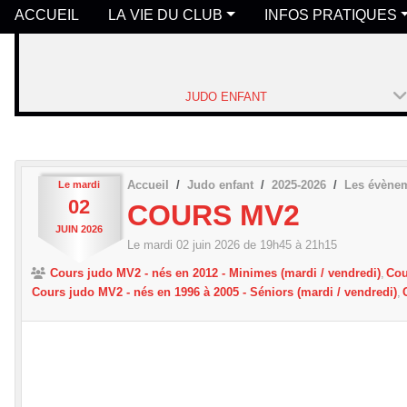
ACCUEIL
LA VIE DU CLUB
INFOS PRATIQUES
JUDO ENFANT
Accueil
Judo enfant
2025-2026
Les évène
Le
mardi
02
COURS MV2
JUIN
2026
Le
mardi
02
juin
2026
de 19h45 à 21h15
Cours judo MV2 - nés en 2012 - Minimes (mardi / vendredi)
Cou
Cours judo MV2 - nés en 1996 à 2005 - Séniors (mardi / vendredi)