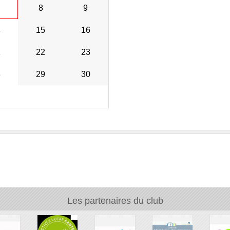
8
9
4
15
16
1
22
23
8
29
30
Les partenaires du club