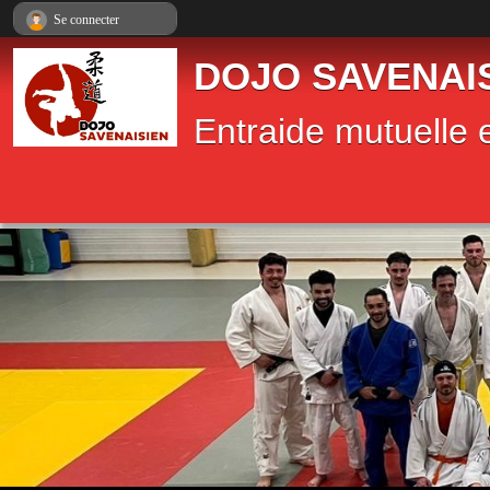
Panneau de gestion des cookies
Se connecter
DOJO SAVENAI
Entraide mutuelle e