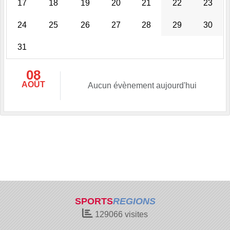
17
18
19
20
21
22
23
24
25
26
27
28
29
30
31
08
AOÛT
Aucun évènement aujourd'hui
SPORTS
REGIONS
129066
visites