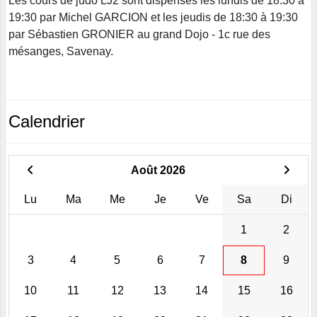
Les cours de judo LJ2 sont dispensés les lundis de 18:30 à
19:30 par Michel GARCION et les jeudis de 18:30 à 19:30
par Sébastien GRONIER au grand Dojo - 1c rue des
mésanges, Savenay.
Calendrier
Août 2026
Lu
Ma
Me
Je
Ve
Sa
Di
1
2
3
4
5
6
7
8
9
10
11
12
13
14
15
16